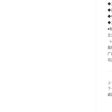
◆
◆
◆
◆
●
立
（
茄
广
可
上
下
返