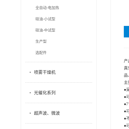
全自动-电加热
硅油-小试型
硅油-中试型
生产型
选配件
产
真
喷雾干燥机
品
主
●
光催化系列
●
●
●
超声波、微波
●
●