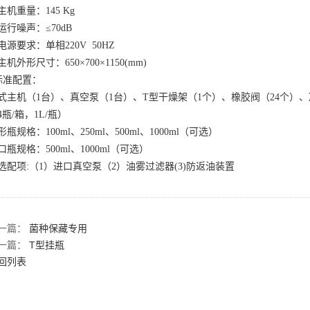
主机重量：145 Kg
运行噪声：≤70dB
电源要求：单相220V 50HZ
主机外形尺寸：650×700×1150(mm)
标准配置：
式主机（
1台）、真空泵（1台）、T型干燥架（1个）、橡胶阀（24个）
4瓶/箱，1L/瓶）
形瓶规格：
100ml、250ml、500ml、1000ml（可选）
口瓶规格：
500ml、1000ml（可选）
选配项
:（1）进口真空泵（2）油雾过滤器(3)防返油装置
一篇：
菌种保藏专用
一篇：
T型挂瓶
回列表