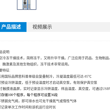
产品描述
视频展示
品说明
:
空冷冻干燥技术，简称冻干，又称升华干燥。广泛应用于药品、生物制品
、酶激素及其他生物组织，冻干技术非常适用。
要特征
:
采用国际品牌思科普单级自复叠制冷，冷凝温度
最低
可达
-8
5
℃
可预设冷阱温度，低于预设温度时才启动真空泵，有效保护真空泵
7寸
触摸液晶屏，实时记录显示冷阱温度、样品温度、真空度，可通过
US
可
存储
100个程序，每个程序可设置36段
不锈钢
充气阀，
即可排水也
可充干燥氮气或惰性气体
可记录单次工作时间和该机运行总时长