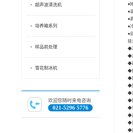
●
超声波清洗机
●
●
培养箱系列
●
●
技
样品前处理
◆
◆
◆
雪花制冰机
◆
◆
◆
◆
欢迎您随时来电咨询
◆
021-5296 5776
◆
◆
◆
◆