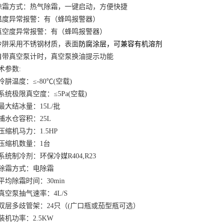
除霜方式：热气除霜，一键启动，方便快捷
温度异常报警：有（蜂鸣报警器）
真空度异常报警：有（蜂鸣报警器）
冷阱采用不锈钢材质，表面
防腐涂层，可兼容有机溶剂
自带真空泵计时，真空泵换油提示功能
术参数
:
冷肼温度：≤-80℃(空载)
系统极限真空度：≤5Pa(空载)
最大结冰量：15L/批
捕水仓容积：25L
压缩机马力：1.5HP
压缩机数量：1台
系统制冷剂：环保冷媒R404,R23
除霜方式：电除霜
平均除霜时间：30min
真空泵抽气速率：4L/S
双层多歧管架：24只（(广口瓶或茄型瓶可选）
装机功率：2.5KW