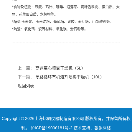
*
食物及植物：燕麦、鸡汁、咖啡、速溶茶、调味香料肉、蛋白质、大
豆、花生蛋白质、水解物等。
*
糖类:玉米浆、玉米淀粉、葡萄糖、果胶、麦芽糖、山梨酸钾等。
*
陶瓷：氧化铝、瓷砖材料、氧化镁、滑石粉等。
上一篇：
高速离心喷雾干燥机（5L）
下一篇：
闭路循环有机溶剂喷雾干燥机（10L）
返回列表
Copyright © 2026上海比朗仪器制造有限公司 版权所有，并保留所有权
利。
沪ICP备19006181号-2
技术支持：
银象网络