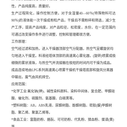
性，产品纯度高，质量好。
生产过程简化，操作控制方便。对于含湿量40—60％(特殊物料可达
90％)的液体能一次干燥成粉粒产品，干燥后不需粉碎和筛选，减少生
产工序，提高产品纯度。对产品粒径，松密度，水份，在一定范围内
可通过改变操作条件进行调整，控制和管理都很方便。
工作原理：
空气经过滤和加热，进入干燥器顶部空气分配器，热空气呈螺旋状均
匀地进入干燥室。料液经塔体顶部的高速离心雾化器，(旋转)喷雾成极
细微的雾状液珠，与热空气并流接触在极短的时间内可干燥为成品。
成品连续地由LPG系列高速离心喷雾干燥机干燥塔底部和旋风分离器
中输出，废气由风机排空。
应用范围：
*
化学工业:氟化钠(钾)、碱性染料颜料、染料中间体、复合肥、甲醛硅
酸、催化剂、硫酸剂、氨基酸、白碳黑等。
*
塑料树脂：AB，ABS乳液、尿醛树脂、酚醛树脂、密胶(脲)甲醛树
脂、聚乙烯、聚氯乙烯等。
*
食品工业：富脂奶粉、胳朊、可可奶粉、代乳粉、猎血粉、蛋请(黄)
等。