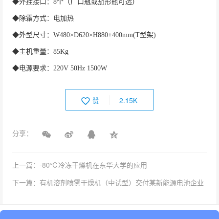
◆外挂接口：8个（广口瓶或茄形瓶可选）
◆除霜方式：电加热
◆外型尺寸：W480×D620×H880+400mm(T型架)
◆主机重量：85Kg
◆电源要求：220V 50Hz 1500W
赞
2.15K
分享：
上一篇：-80℃冷冻干燥机在东华大学的应用
下一篇：有机溶剂喷雾干燥机（中试型）交付某新能源电池企业
相关文章