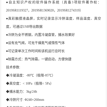
●自主知识产权的软件操作系统（具备3项软件著作权：
2019SR1119327，2019SR1369020，2019SR1274319）
●真彩触摸液晶屏，实时记录显示冷阱温度、样品温度、真空
度，可通过USB导出数据
●冷阱为全不锈钢，内置冷凝盘管，捕水效果好
●设有充气阀，可充干燥氮气或惰性气体
●可记录单次工作时间和该机运行总时长
●除霜方式：热气除霜，一键启动，方便快捷
技术参数
:
◆冷凝温度：-80℃（极限-85℃）
◆真空度：< 10Pa（极限< 5Pa）
◆捕水能力：3kg/24h
◆冷阱尺寸: Φ240×260mm